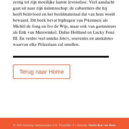
zestig tot zijn moeilijke laatste levensfase. Veel aandacht
gaat uit naar zijn nalatenschap: de cabaretiers die hij
heeft beïnvloed en het beeldmateriaal dat van hem wordt
bewaard. Dit boek bevat bijdragen van P-kenners als
Michèl de Jong en Ivo de Wijs, maar ook van gastauteurs
als Erik van Muiswinkel, Dafne Holtland en Lucky Fonz
III. En verder veel unieke foto’s, souvenirs en anekdotes
waarvan elke Polzeriaan zal smullen.
Terug naar Home
© 2026 Stichting Auteursrechten H.H. Polzer/Drs. P | Ontwerp:
Studio Ron van Roon